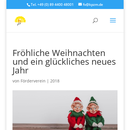
Tel. +49 (0) 89 4400 48001
fv@kpzm.de
Fröhliche Weihnachten
und ein glückliches neues
Jahr
von
Förderverein
|
2018