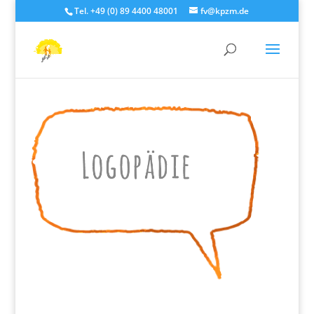
Tel. +49 (0) 89 4400 48001
fv@kpzm.de