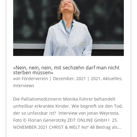
»Nein, nein, nein, mit sechzehn darf man nicht
sterben müssen«
von
Förderverein
|
Dezember, 2021
|
2021
,
Aktuelles
,
Interviews
Die Palliativmedizinerin Monika Führer behandelt
unheilbar erkrankte Kinder. Wie begreift sie den Tod,
der so unfassbar ist? Interview von Jonas Weyrosta,
Foto © Florian Generotzky ZEIT ONLINE GmbH I 25.
NOVEMBER 2021 CHRIST & WELT Noº 48 Beitrag als...