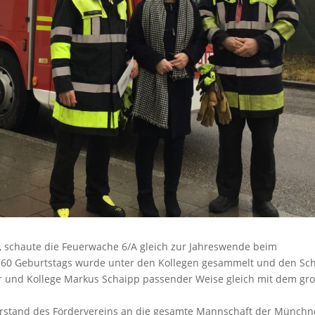
, schaute die Feuerwache 6/A gleich zur Jahreswende beim
es 60 Geburtstags wurde unter den Kollegen gesammelt und den Sc
rer und Kollege Markus Schaipp passender Weise gleich mit dem gr
Vorstand des Fördervereins an die gesamte Mannschaft der Münchn