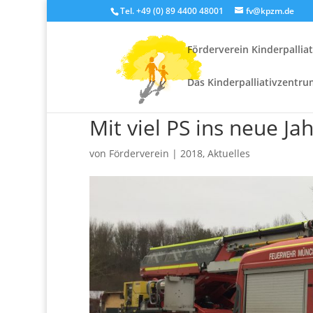
Tel. +49 (0) 89 4400 48001
fv@kpzm.de
Förderverein Kinderpallia
Das Kinderpalliativzentru
Mit viel PS ins neue 
von
Förderverein
|
2018
,
Aktuelles