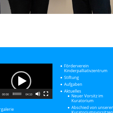
-
Förderverein
r
Kinderpalliativzentrum
Stiftung
Aufgaben
Aktuelles
00:00
04:10
Neuer Vorsitz im
Kuratorium
Abschied von unsere
rgalerie
Kuratoriumsvorsitze