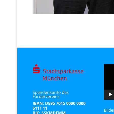
Video
Playe
Spendenkonto des
Fördervereins
IBAN: DE95 7015 0000 0000
6111 11
Bilde
BIC: SSKMDEMM